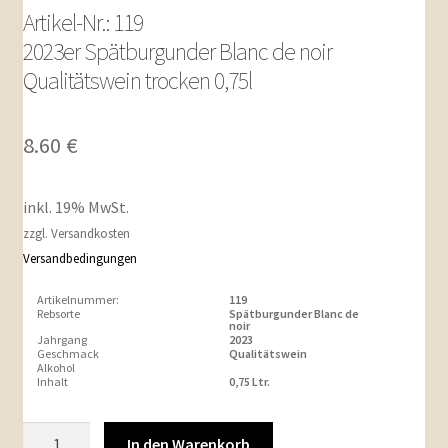
Artikel-Nr.: 119
2023er Spätburgunder Blanc de noir
Qualitätswein trocken 0,75l
8.60
€
inkl. 19% MwSt.
zzgl. Versandkosten
Versandbedingungen
Artikelnummer:
119
Rebsorte
Spätburgunder Blanc de
noir
Jahrgang
2023
Geschmack
Qualitätswein
Alkohol
Inhalt
0,75 Ltr.
Artikel-
In den Warenkorb