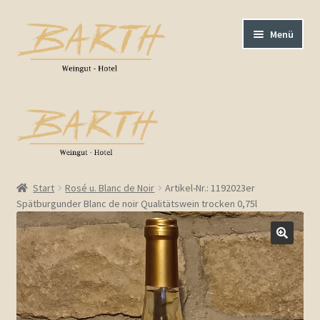
Zur
Zum
Menü
Navigation
Inhalt
springen
springen
AGB / Impressum
Barrierefreiheit
Kasse
Start
Rosé u. Blanc de Noir
Artikel-Nr.: 1192023er
Spätburgunder Blanc de noir Qualitätswein trocken 0,75l
Warenkorb
Bestellungen
Weißweine trocken