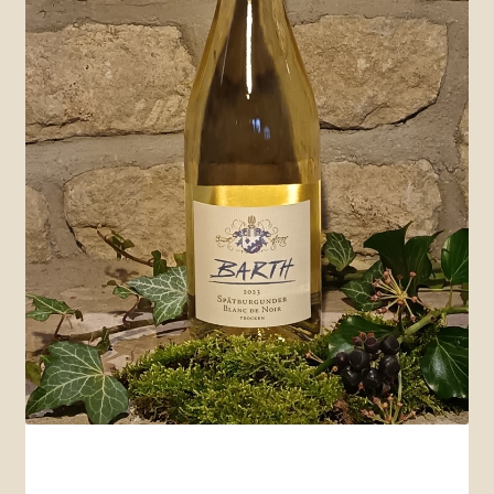
Weißweine halbtrocken u. lieblich
Rotweine
Rosé u. Blanc de Noir
Sekt u. mehr
Mein Konto