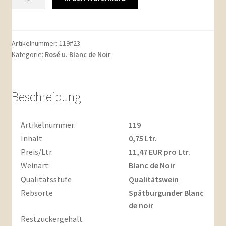
Nr.:
1192023er
Spätburgunder
Blanc
Artikelnummer:
119#23
Kategorie:
Rosé u. Blanc de Noir
de
noir
Qualitätswein
trocken
Beschreibung
0,75l
Menge
Artikelnummer:
119
Inhalt
0,75 Ltr.
Preis/Ltr.
11,47 EUR pro Ltr.
Weinart:
Blanc de Noir
Qualitätsstufe
Qualitätswein
Rebsorte
Spätburgunder Blanc
de noir
Restzuckergehalt