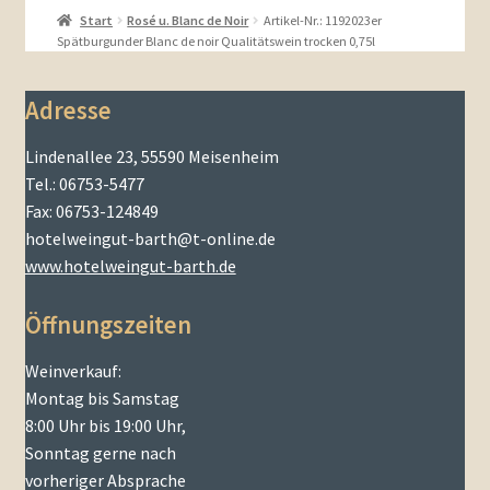
Start
Rosé u. Blanc de Noir
Artikel-Nr.: 1192023er
Spätburgunder Blanc de noir Qualitätswein trocken 0,75l
Adresse
Lindenallee 23, 55590 Meisenheim
Tel.: 06753-5477
Fax: 06753-124849
hotelweingut-barth@t-online.de
www.hotelweingut-barth.de
Öffnungszeiten
Weinverkauf:
Montag bis Samstag
8:00 Uhr bis 19:00 Uhr,
Sonntag gerne nach
vorheriger Absprache