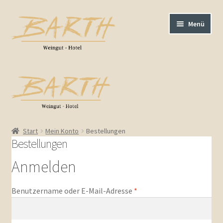
Zur
Zum
Menü
Navigation
Inhalt
springen
springen
AGB / Impressum
Barrierefreiheit
Kasse
Start
Mein Konto
Bestellungen
Bestellungen
Warenkorb
Anmelden
Bestellungen
Erforderlich
Benutzername oder E-Mail-Adresse
*
Weißweine trocken