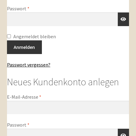
Weißweine halbtrocken u. lieblich
Erforderlich
Passwort
*
Rotweine
Rosé u. Blanc de Noir
Angemeldet bleiben
Anmelden
Sekt u. mehr
Passwort vergessen?
Mein Konto
Neues Kundenkonto anlegen
Erforderlich
E-Mail-Adresse
*
Erforderlich
Passwort
*