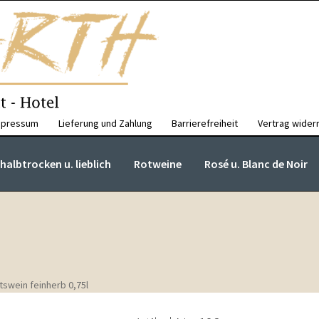
mpressum
Lieferung und Zahlung
Barrierefreiheit
Vertrag wider
albtrocken u. lieblich
Rotweine
Rosé u. Blanc de Noir
ätswein feinherb 0,75l