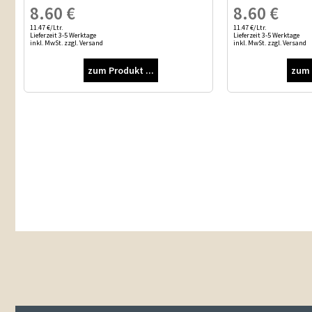
8.60
€
8.60
€
11.47 €/Ltr.
11.47 €/Ltr.
Lieferzeit 3-5 Werktage
Lieferzeit 3-5 Werktage
inkl. MwSt. zzgl. Versand
inkl. MwSt. zzgl. Versand
zum Produkt ...
zum 