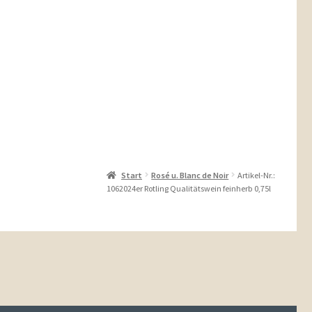
Start
Rosé u. Blanc de Noir
Artikel-Nr.:
1062024er Rotling Qualitätswein feinherb 0,75l