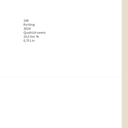
106
Rotling
2024
Qualitätswein
10,5 Vol. %
0,75 Ltr.