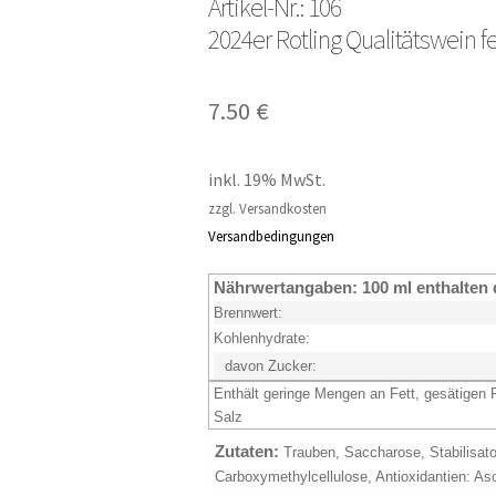
Artikel-Nr.: 106
2024er Rotling Qualitätswein fe
7.50
€
inkl. 19% MwSt.
zzgl. Versandkosten
Versandbedingungen
Nährwertangaben:
100 ml enthalten 
Brennwert:
Kohlenhydrate:
davon Zucker:
Enthält geringe Mengen an Fett, gesätigen 
Salz
Zutaten:
Trauben, Saccharose, Stabilisato
Carboxymethylcellulose, Antioxidantien: As