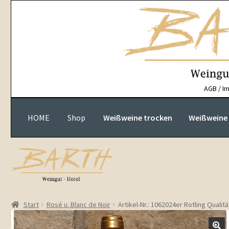
Zur
Zum
Navigation
Inhalt
springen
springen
AGB / I
HOME
Shop
Weißweine trocken
Weißweine h
Start
Rosé u. Blanc de Noir
Artikel-Nr.: 1062024er Rotling Qualit