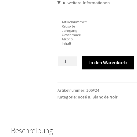
weitere Informationen
Artikelnummer:
Rebsorte
Jahrgang
Geschmack
Alkohol
Inhalt
Artikel-
In den Warenkorb
Nr.:
1062024er
Rotling
Qualitätswein
Artikelnummer:
106#24
Kategorie:
Rosé u. Blanc de Noir
feinherb
0,75l
Menge
Beschreibung