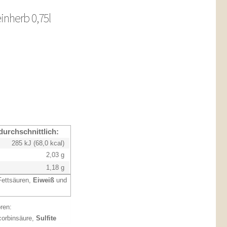
inherb 0,75l
durchschnittlich:
285 kJ (68,0 kcal)
2,03 g
1,18 g
Fettsäuren,
Eiweiß
und
ren:
corbinsäure,
Sulfite