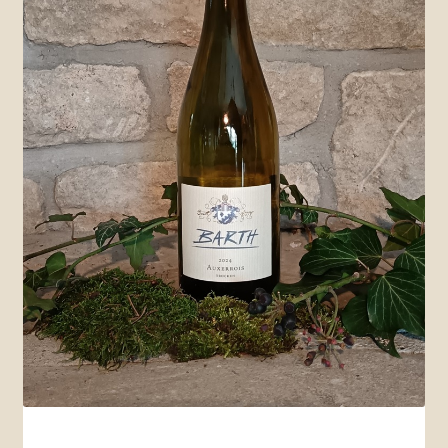
Weißweine halbtrocken u. lieblich
Rotweine
Rosé u. Blanc de Noir
Sekt u. mehr
Mein Konto