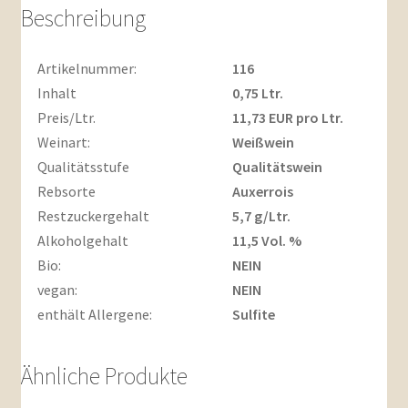
trocken
Beschreibung
0,75l
Menge
Artikelnummer:
116
Inhalt
0,75 Ltr.
Preis/Ltr.
11,73 EUR pro Ltr.
Weinart:
Weißwein
Qualitätsstufe
Qualitätswein
Rebsorte
Auxerrois
Restzuckergehalt
5,7 g/Ltr.
Alkoholgehalt
11,5 Vol. %
Bio:
NEIN
vegan:
NEIN
enthält Allergene:
Sulfite
Ähnliche Produkte