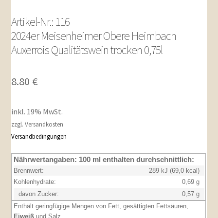
Artikel-Nr.: 116
2024er Meisenheimer Obere Heimbach
Auxerrois Qualitätswein trocken 0,75l
8.80
€
inkl. 19% MwSt.
zzgl. Versandkosten
Versandbedingungen
Nährwertangaben:
100 ml enthalten durchschnittlich:
Brennwert:
289 kJ (69,0 kcal)
Kohlenhydrate:
0,69 g
davon Zucker:
0,57 g
Enthält geringfügige Mengen von Fett, gesättigten Fettsäuren,
Eiweiß
und Salz.