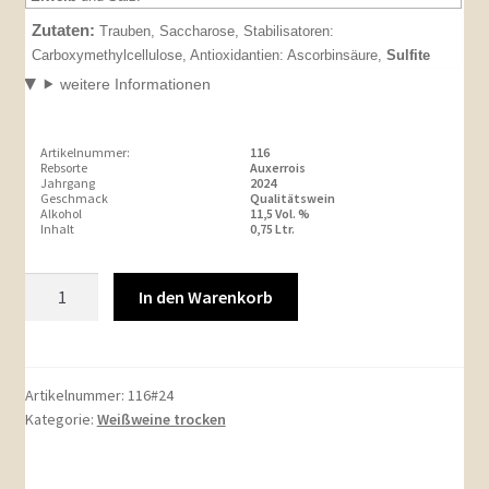
Zutaten:
Trauben, Saccharose, Stabilisatoren:
Carboxymethylcellulose, Antioxidantien: Ascorbinsäure,
Sulfite
weitere Informationen
Artikelnummer:
116
Rebsorte
Auxerrois
Jahrgang
2024
Geschmack
Qualitätswein
Alkohol
11,5 Vol. %
Inhalt
0,75 Ltr.
Artikel-
In den Warenkorb
Nr.:
1162024er
Meisenheimer
Obere
Artikelnummer:
116#24
Kategorie:
Weißweine trocken
Heimbach
Auxerrois
Qualitätswein