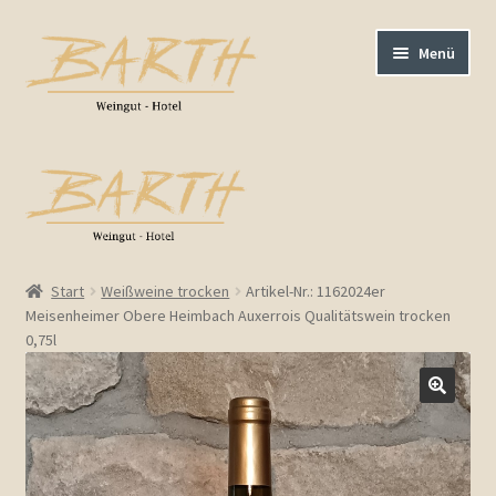
Zur
Zum
Menü
Navigation
Inhalt
springen
springen
AGB / Impressum
Barrierefreiheit
Kasse
Start
Weißweine trocken
Artikel-Nr.: 1162024er
Meisenheimer Obere Heimbach Auxerrois Qualitätswein trocken
Warenkorb
0,75l
Bestellungen
Weißweine trocken