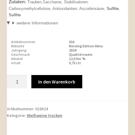
Zutaten:
Trauben,Saccharoe, Stabilisatoren:
Carboxymethylcellulose, Antioxidantien: Ascorbinsäure,
Sulfite
,
Sulfite
weitere Informationen
Artikelnummer:
016
Rebsorte
Riesling Edition Alina
Jahrgang
2024
Geschmack
Qualitätswein
Alkohol
12,0 Vol. %
Inhalt
0,75 Ltr.
Artikel-
In den Warenkorb
Nr.:
0162024er
Riesling
Edition
Artikelnummer:
016#24
Kategorie:
Weißweine trocken
Alina
Qualitätswein
trocken