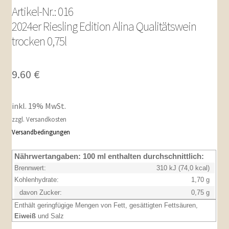
Artikel-Nr.: 016
2024er Riesling Edition Alina Qualitätswein
trocken 0,75l
9.60
€
inkl. 19% MwSt.
zzgl. Versandkosten
Versandbedingungen
Nährwertangaben:
100 ml enthalten durchschnittlich:
Brennwert:
310 kJ (74,0 kcal)
Kohlenhydrate:
1,70 g
davon Zucker:
0,75 g
Enthält geringfügige Mengen von Fett, gesättigten Fettsäuren,
Eiweiß
und Salz