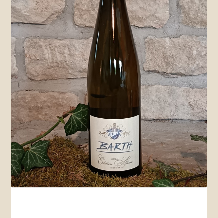
Weißweine halbtrocken u. lieblich
Rotweine
Rosé u. Blanc de Noir
Sekt u. mehr
Mein Konto