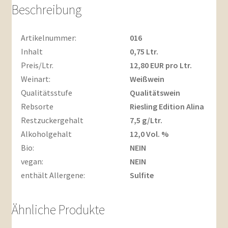
0,75l
Beschreibung
Menge
Artikelnummer:
016
Inhalt
0,75 Ltr.
Preis/Ltr.
12,80 EUR pro Ltr.
Weinart:
Weißwein
Qualitätsstufe
Qualitätswein
Rebsorte
Riesling Edition Alina
Restzuckergehalt
7,5 g/Ltr.
Alkoholgehalt
12,0 Vol. %
Bio:
NEIN
vegan:
NEIN
enthält Allergene:
Sulfite
Ähnliche Produkte