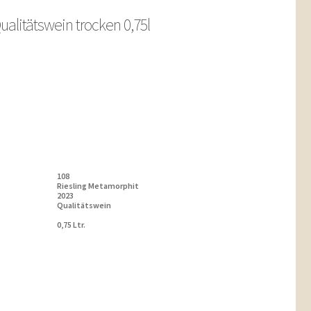
ualitätswein trocken 0,75l
108
Riesling Metamorphit
2023
Qualitätswein
0,75 Ltr.