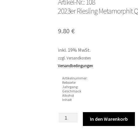
Artikel-Nr.: 108
2023er Riesling Metamorphit Q
9.80
€
inkl. 19% MwSt.
zzgl. Versandkosten
Versandbedingungen
Artikelnummer:
Rebsorte
Jahrgang
Geschmack
Alkohol
Inhalt
Artikel-
In den Warenkorb
Nr.:
1082023er