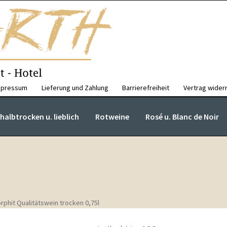
mpressum
Lieferung und Zahlung
Barrierefreiheit
Vertrag wider
albtrocken u. lieblich
Rotweine
Rosé u. Blanc de Noir
rphit Qualitätswein trocken 0,75l