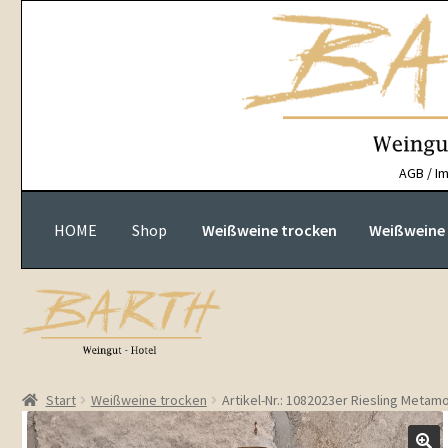
Zur
Zum
Navigation
Inhalt
springen
springen
AGB / I
HOME
Shop
Weißweine trocken
Weißweine h
Start
Weißweine trocken
Artikel-Nr.: 1082023er Riesling Metamo