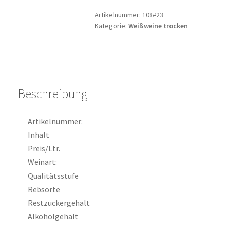
Riesling
Metamorphit
Artikelnummer:
108#23
Kategorie:
Weißweine trocken
Qualitätswein
trocken
0,75l
Menge
Beschreibung
Artikelnummer:
Inhalt
Preis/Ltr.
Weinart:
Qualitätsstufe
Rebsorte
Restzuckergehalt
Alkoholgehalt