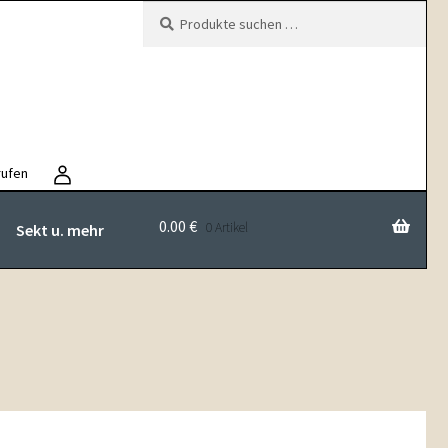
Suchen
Suchen
nach:
rufen
0.00
€
0 Artikel
Sekt u. mehr