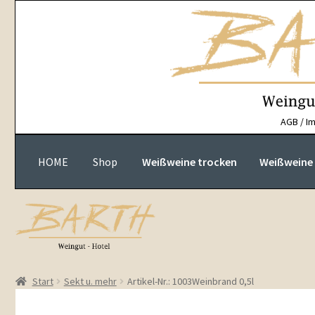
Zur
Zum
Navigation
Inhalt
springen
springen
AGB / I
HOME
Shop
Weißweine trocken
Weißweine h
Start
Sekt u. mehr
Artikel-Nr.: 1003Weinbrand 0,5l