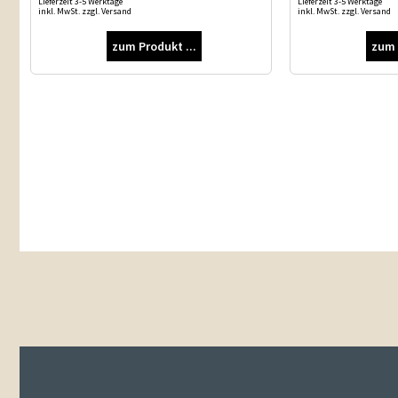
Lieferzeit 3-5 Werktage
Lieferzeit 3-5 Werktage
inkl. MwSt. zzgl. Versand
inkl. MwSt. zzgl. Versand
zum Produkt ...
zum 