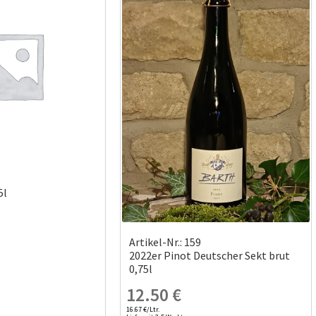
1
5l
Artikel-Nr.: 159
2022er Pinot Deutscher Sekt brut
0,75l
12.50
€
16.67 €/Ltr.