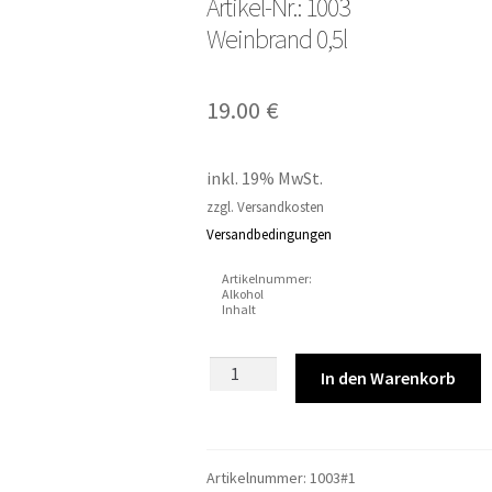
Artikel-Nr.: 1003
Weinbrand 0,5l
19.00
€
inkl. 19% MwSt.
zzgl. Versandkosten
Versandbedingungen
Artikelnummer:
Alkohol
Inhalt
Artikel-
In den Warenkorb
Nr.:
1003Weinbrand
0,5l
Menge
Artikelnummer:
1003#1