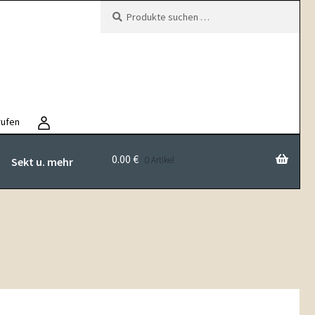
Suchen
Suchen
nach:
rufen
0.00
€
0 Artikel
Sekt u. mehr